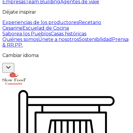
Empresas
Team Building
Agentes de viaje
Déjate inspirar
Experiencias de los productores
Recetario
Cesarine
Escuelad de Cocina
Saborea los Pueblos
Casas históricas
Quiénes somos
Únete a nosotros
Sostenibilidad
Prensa
& RR.PP.
Cambiar idioma