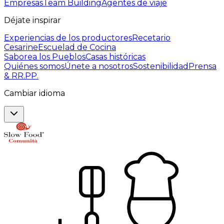
Empresas
Team Building
Agentes de viaje
Déjate inspirar
Experiencias de los productores
Recetario
Cesarine
Escuelad de Cocina
Saborea los Pueblos
Casas históricas
Quiénes somos
Únete a nosotros
Sostenibilidad
Prensa
& RR.PP.
Cambiar idioma