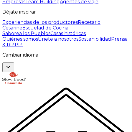
Empresas
Team Building
Agentes de viaje
Déjate inspirar
Experiencias de los productores
Recetario
Cesarine
Escuelad de Cocina
Saborea los Pueblos
Casas históricas
Quiénes somos
Únete a nosotros
Sostenibilidad
Prensa
& RR.PP.
Cambiar idioma