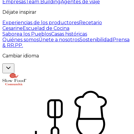
Empresas
Team Building
Agentes de viaje
Déjate inspirar
Experiencias de los productores
Recetario
Cesarine
Escuelad de Cocina
Saborea los Pueblos
Casas históricas
Quiénes somos
Únete a nosotros
Sostenibilidad
Prensa
& RR.PP.
Cambiar idioma