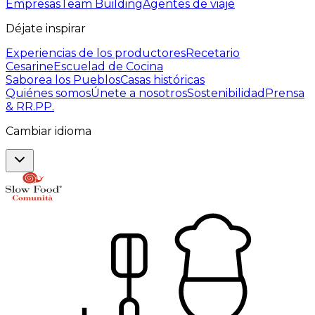
Empresas
Team Building
Agentes de viaje
Déjate inspirar
Experiencias de los productores
Recetario
Cesarine
Escuelad de Cocina
Saborea los Pueblos
Casas históricas
Quiénes somos
Únete a nosotros
Sostenibilidad
Prensa
& RR.PP.
Cambiar idioma