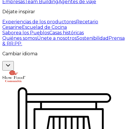
Empresas
Team Building
Agentes de viaje
Déjate inspirar
Experiencias de los productores
Recetario
Cesarine
Escuelad de Cocina
Saborea los Pueblos
Casas históricas
Quiénes somos
Únete a nosotros
Sostenibilidad
Prensa
& RR.PP.
Cambiar idioma