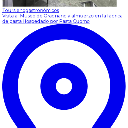
Tours enogastronómicos
Visita al Museo de Gragnano y almuerzo en la fábrica
de pasta.
Hospedado por Pasta Cuomo