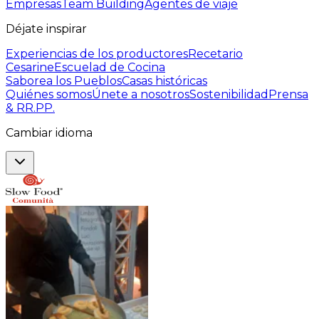
Empresas
Team Building
Agentes de viaje
Déjate inspirar
Experiencias de los productores
Recetario
Cesarine
Escuelad de Cocina
Saborea los Pueblos
Casas históricas
Quiénes somos
Únete a nosotros
Sostenibilidad
Prensa
& RR.PP.
Cambiar idioma