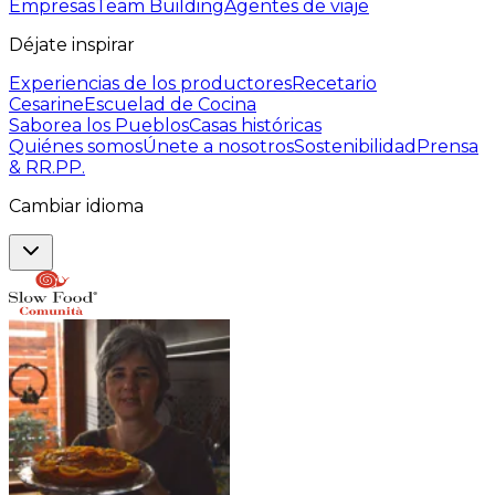
Empresas
Team Building
Agentes de viaje
Déjate inspirar
Experiencias de los productores
Recetario
Cesarine
Escuelad de Cocina
Saborea los Pueblos
Casas históricas
Quiénes somos
Únete a nosotros
Sostenibilidad
Prensa
& RR.PP.
Cambiar idioma