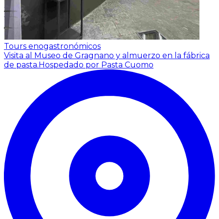
Tours enogastronómicos
Visita al Museo de Gragnano y almuerzo en la fábrica
de pasta.
Hospedado por Pasta Cuomo