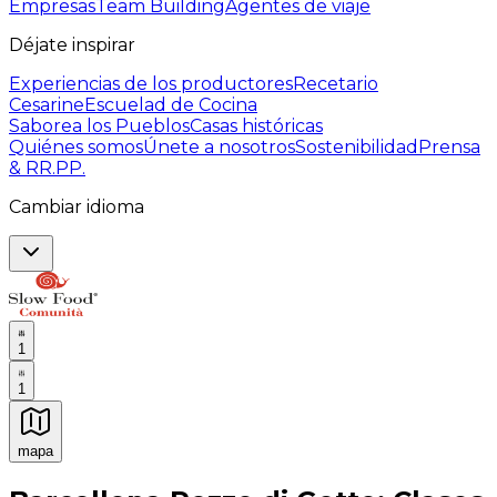
Empresas
Team Building
Agentes de viaje
Déjate inspirar
Experiencias de los productores
Recetario
Cesarine
Escuelad de Cocina
Saborea los Pueblos
Casas históricas
Quiénes somos
Únete a nosotros
Sostenibilidad
Prensa
& RR.PP.
Cambiar idioma
1
1
mapa
Experiencias culinarias inolvidables: Experiencias gast