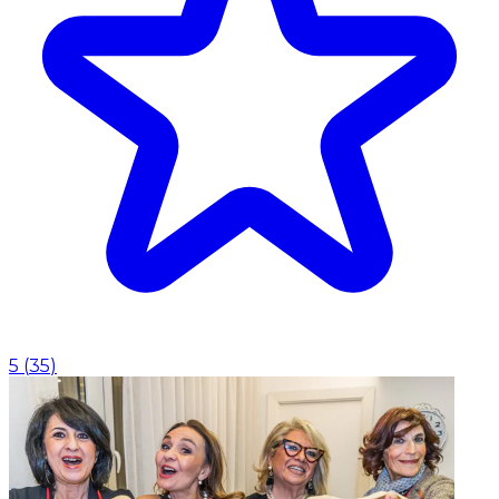
5
(
35
)