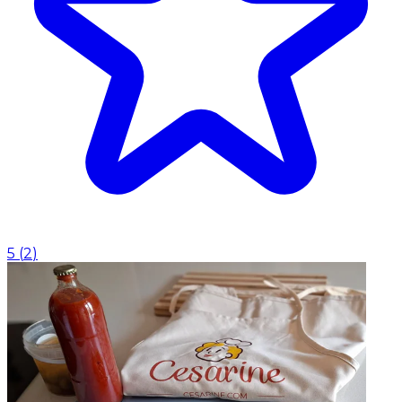
5
(
2
)