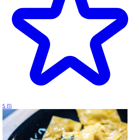
5
(
1
)