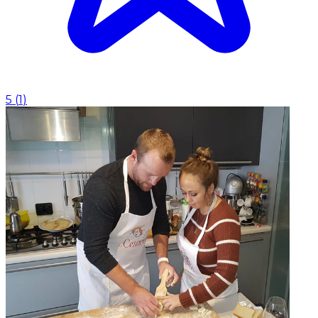
5
(
1
)