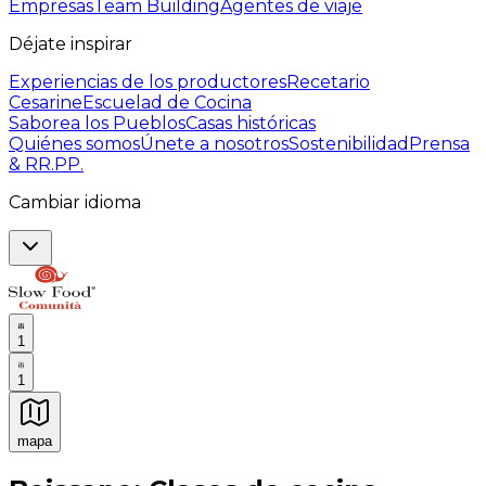
Empresas
Team Building
Agentes de viaje
Déjate inspirar
Experiencias de los productores
Recetario
Cesarine
Escuelad de Cocina
Saborea los Pueblos
Casas históricas
Quiénes somos
Únete a nosotros
Sostenibilidad
Prensa
& RR.PP.
Cambiar idioma
1
1
mapa
Experiencias culinarias inolvidables: Experiencias gast