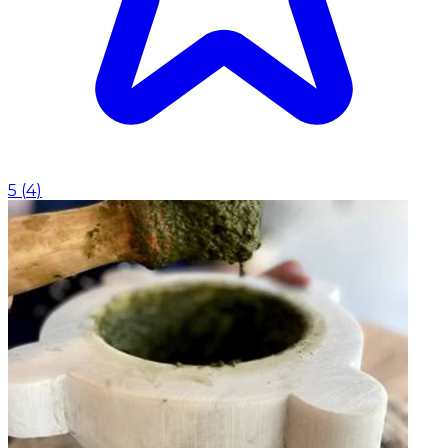
5
(
4
)