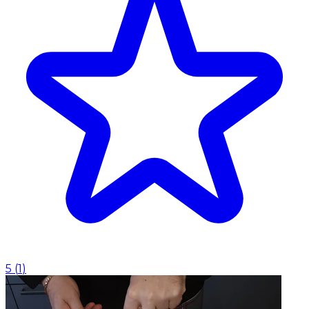
5
(
1
)