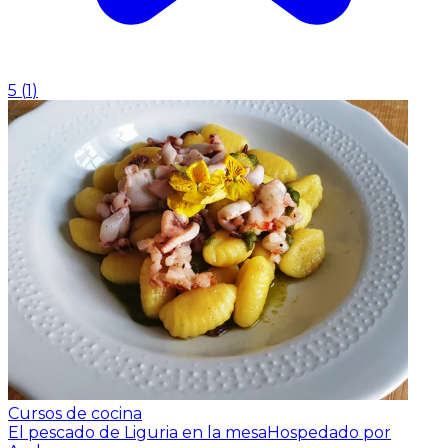
5
(
1
)
Cursos de cocina
El pescado de Liguria en la mesa
Hospedado por