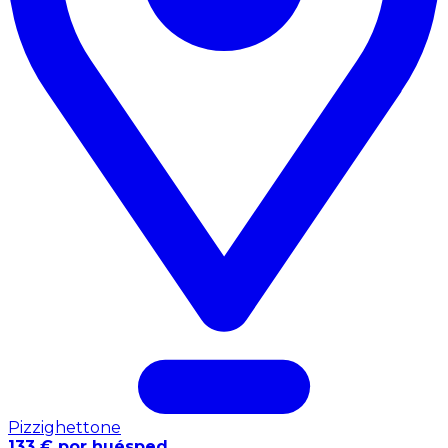
Pizzighettone
133 € por huésped