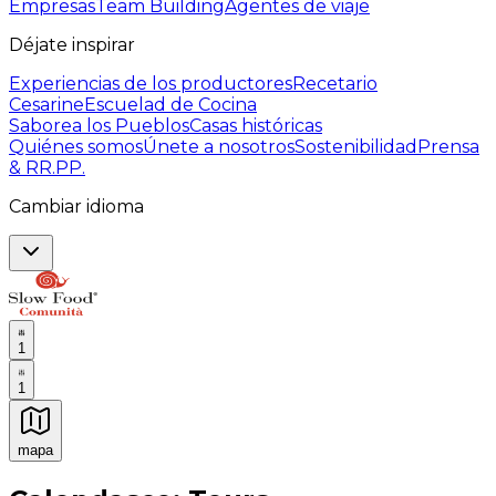
Empresas
Team Building
Agentes de viaje
Déjate inspirar
Experiencias de los productores
Recetario
Cesarine
Escuelad de Cocina
Saborea los Pueblos
Casas históricas
Quiénes somos
Únete a nosotros
Sostenibilidad
Prensa
& RR.PP.
Cambiar idioma
1
1
mapa
Experiencias culinarias inolvidables: Experiencias gast