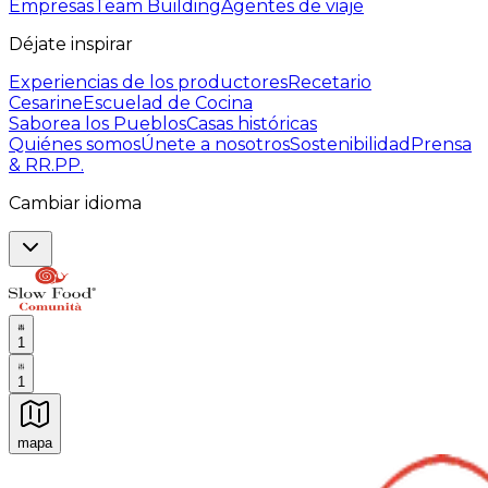
Empresas
Team Building
Agentes de viaje
Déjate inspirar
Experiencias de los productores
Recetario
Cesarine
Escuelad de Cocina
Saborea los Pueblos
Casas históricas
Quiénes somos
Únete a nosotros
Sostenibilidad
Prensa
& RR.PP.
Cambiar idioma
1
1
mapa
Experiencias culinarias inolvidables: Experiencias gast