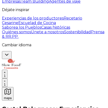
Empresas
Team Building
Agentes de viaje
Déjate inspirar
Experiencias de los productores
Recetario
Cesarine
Escuelad de Cocina
Saborea los Pueblos
Casas históricas
Quiénes somos
Únete a nosotros
Sostenibilidad
Prensa
& RR.PP.
Cambiar idioma
1
1
mapa
Experiencias culinarias inolvidables: Experiencias gast