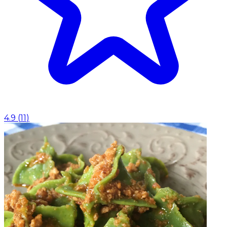
4.9
(
11
)