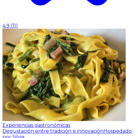
4.9
(
11
)
Experiencias gastronómicas
Degustación entre tradición e innovación
Hospedado
por Silvia