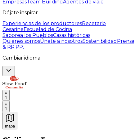
Empresas
Team Building
Agentes de viaje
Déjate inspirar
Experiencias de los productores
Recetario
Cesarine
Escuelad de Cocina
Saborea los Pueblos
Casas históricas
Quiénes somos
Únete a nosotros
Sostenibilidad
Prensa
& RR.PP.
Cambiar idioma
1
1
mapa
Experiencias culinarias inolvidables: Experiencias gast