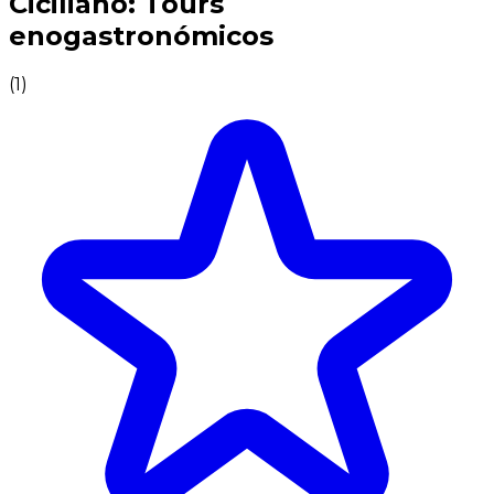
Ciciliano: Tours
enogastronómicos
(
1
)