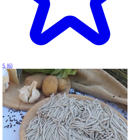
5
(
6
)