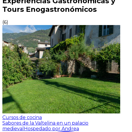
Experiencias Gastronómicas y
Tours Enogastronómicos
(
6
)
Cursos de cocina
Sabores de la Valtelina en un palacio
medieval
Hospedado por Andrea