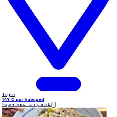
Teglio
147 € por huésped
Experiencia compartida