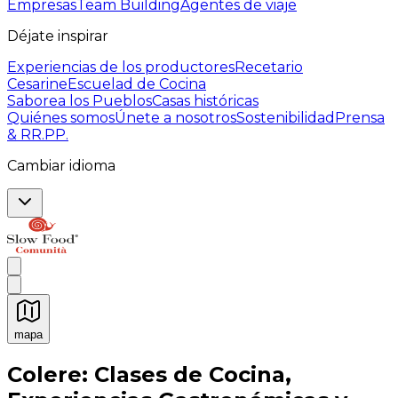
Empresas
Team Building
Agentes de viaje
Déjate inspirar
Experiencias de los productores
Recetario
Cesarine
Escuelad de Cocina
Saborea los Pueblos
Casas históricas
Quiénes somos
Únete a nosotros
Sostenibilidad
Prensa
& RR.PP.
Cambiar idioma
mapa
Experiencias culinarias inolvidables: Experiencias gast
Colere: Clases de Cocina,