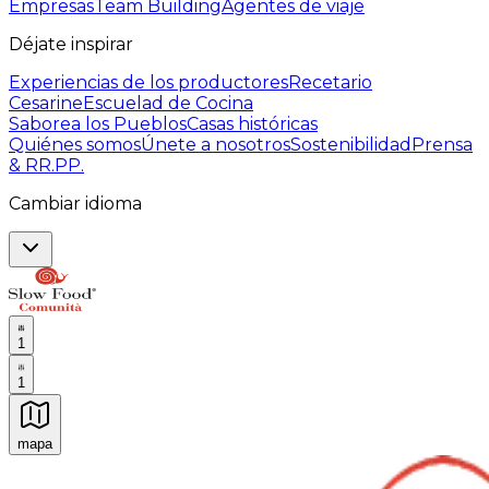
Empresas
Team Building
Agentes de viaje
Déjate inspirar
Experiencias de los productores
Recetario
Cesarine
Escuelad de Cocina
Saborea los Pueblos
Casas históricas
Quiénes somos
Únete a nosotros
Sostenibilidad
Prensa
& RR.PP.
Cambiar idioma
1
1
mapa
Experiencias culinarias inolvidables: Experiencias gast