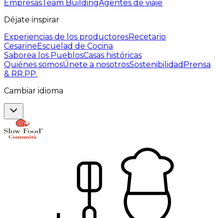
Empresas
Team Building
Agentes de viaje
Déjate inspirar
Experiencias de los productores
Recetario
Cesarine
Escuelad de Cocina
Saborea los Pueblos
Casas históricas
Quiénes somos
Únete a nosotros
Sostenibilidad
Prensa
& RR.PP.
Cambiar idioma