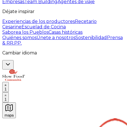
Empresas
Team Building
Agentes de viaje
Déjate inspirar
Experiencias de los productores
Recetario
Cesarine
Escuelad de Cocina
Saborea los Pueblos
Casas históricas
Quiénes somos
Únete a nosotros
Sostenibilidad
Prensa
& RR.PP.
Cambiar idioma
1
1
mapa
Experiencias culinarias inolvidables: Experiencias gast