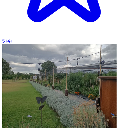
5
(
4
)