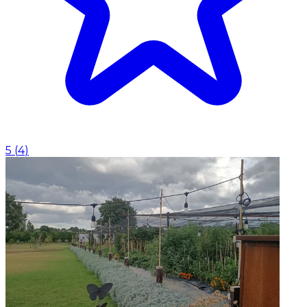
5
(
4
)