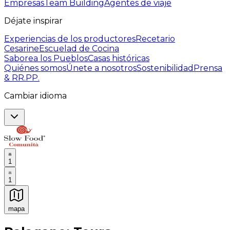
Empresas
Team Building
Agentes de viaje
Déjate inspirar
Experiencias de los productores
Recetario
Cesarine
Escuelad de Cocina
Saborea los Pueblos
Casas históricas
Quiénes somos
Únete a nosotros
Sostenibilidad
Prensa
& RR.PP.
Cambiar idioma
1
1
mapa
Experiencias culinarias inolvidables: Experiencias gast