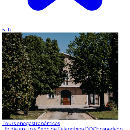
5
(
1
)
Tours enogastronómicos
Un día en un viñedo de Falanghina DOC
Hospedado