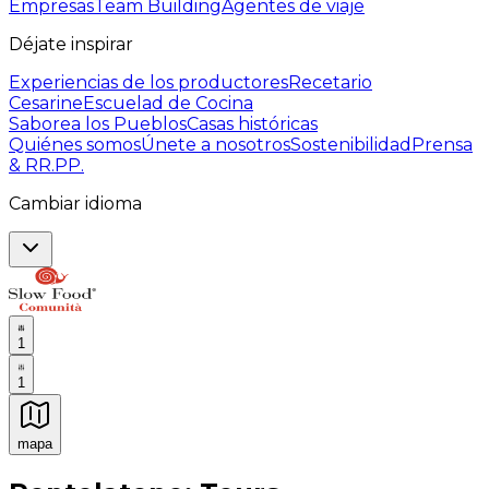
Empresas
Team Building
Agentes de viaje
Déjate inspirar
Experiencias de los productores
Recetario
Cesarine
Escuelad de Cocina
Saborea los Pueblos
Casas históricas
Quiénes somos
Únete a nosotros
Sostenibilidad
Prensa
& RR.PP.
Cambiar idioma
1
1
mapa
Experiencias culinarias inolvidables: Experiencias gast