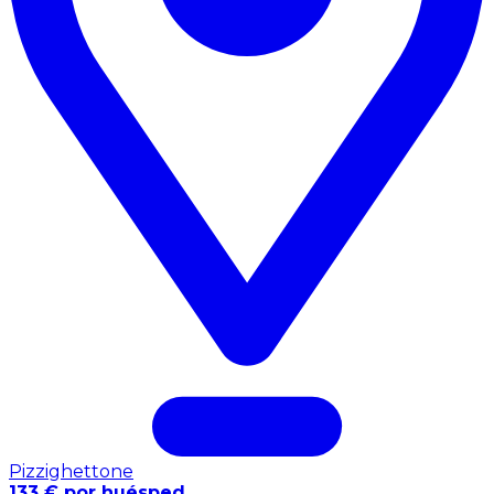
Pizzighettone
133 € por huésped