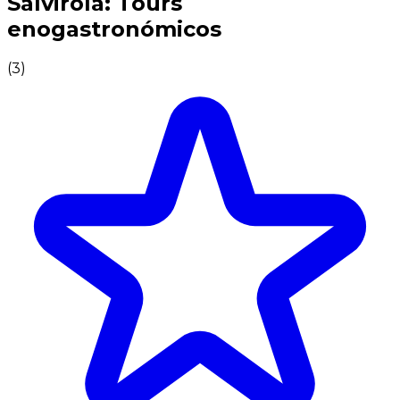
Salvirola: Tours
enogastronómicos
(
3
)