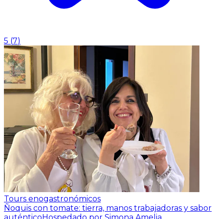
5
(
7
)
Tours enogastronómicos
Ñoquis con tomate: tierra, manos trabajadoras y sabor
auténtico
Hospedado por Simona Amelia