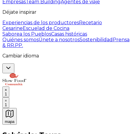
Empresas
Team Building
Agentes de viaje
Déjate inspirar
Experiencias de los productores
Recetario
Cesarine
Escuelad de Cocina
Saborea los Pueblos
Casas históricas
Quiénes somos
Únete a nosotros
Sostenibilidad
Prensa
& RR.PP.
Cambiar idioma
1
1
mapa
Experiencias culinarias inolvidables: Experiencias gast