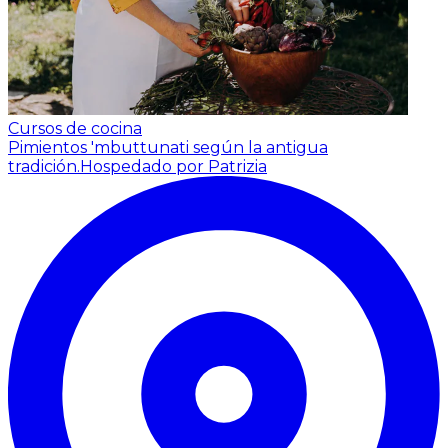
Cursos de cocina
Pimientos 'mbuttunati según la antigua
tradición.
Hospedado por Patrizia