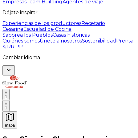
Empresas
Team Building
Agentes de viaje
Déjate inspirar
Experiencias de los productores
Recetario
Cesarine
Escuelad de Cocina
Saborea los Pueblos
Casas históricas
Quiénes somos
Únete a nosotros
Sostenibilidad
Prensa
& RR.PP.
Cambiar idioma
1
1
mapa
Experiencias culinarias inolvidables: Experiencias gast