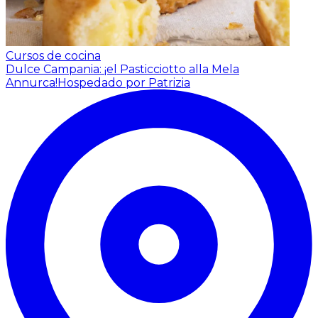
Cursos de cocina
Dulce Campania: ¡el Pasticciotto alla Mela
Annurca!
Hospedado por Patrizia