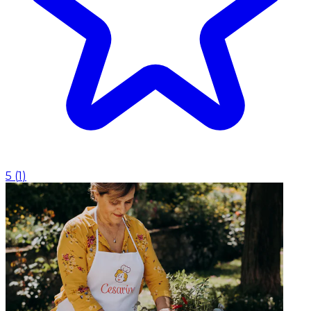
5
(
1
)