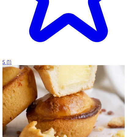
5
(
1
)