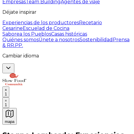
Empresas
Team Building
Agentes de viaje
Déjate inspirar
Experiencias de los productores
Recetario
Cesarine
Escuelad de Cocina
Saborea los Pueblos
Casas históricas
Quiénes somos
Únete a nosotros
Sostenibilidad
Prensa
& RR.PP.
Cambiar idioma
1
1
mapa
Experiencias culinarias inolvidables: Experiencias gast