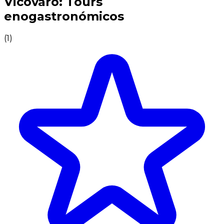
Vicovaro: Tours
enogastronómicos
(
1
)