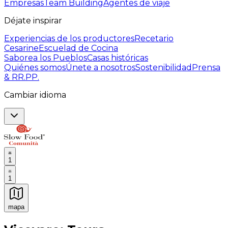
Empresas
Team Building
Agentes de viaje
Déjate inspirar
Experiencias de los productores
Recetario
Cesarine
Escuelad de Cocina
Saborea los Pueblos
Casas históricas
Quiénes somos
Únete a nosotros
Sostenibilidad
Prensa
& RR.PP.
Cambiar idioma
1
1
mapa
Experiencias culinarias inolvidables: Experiencias gast