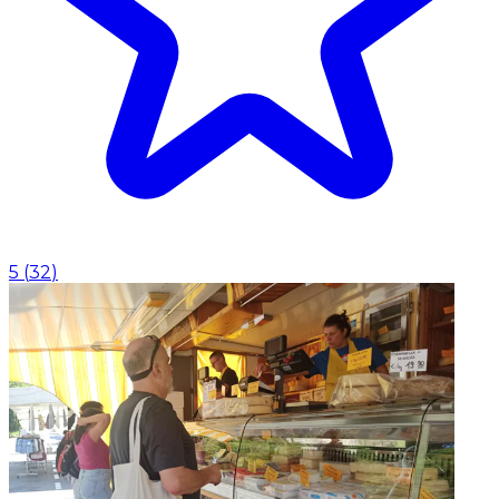
5
(
32
)