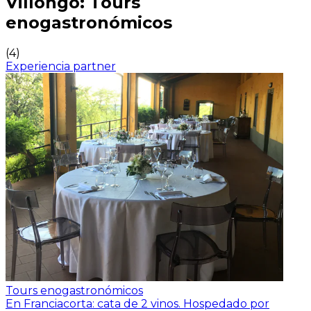
Villongo: Tours
enogastronómicos
(
4
)
Experiencia partner
Tours enogastronómicos
En Franciacorta: cata de 2 vinos.
Hospedado por