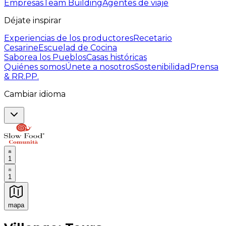
Empresas
Team Building
Agentes de viaje
Déjate inspirar
Experiencias de los productores
Recetario
Cesarine
Escuelad de Cocina
Saborea los Pueblos
Casas históricas
Quiénes somos
Únete a nosotros
Sostenibilidad
Prensa
& RR.PP.
Cambiar idioma
1
1
mapa
Experiencias culinarias inolvidables: Experiencias gast