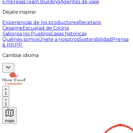
Empresas
Team Building
Agentes de viaje
Déjate inspirar
Experiencias de los productores
Recetario
Cesarine
Escuelad de Cocina
Saborea los Pueblos
Casas históricas
Quiénes somos
Únete a nosotros
Sostenibilidad
Prensa
& RR.PP.
Cambiar idioma
1
1
mapa
Experiencias culinarias inolvidables: Experiencias gast