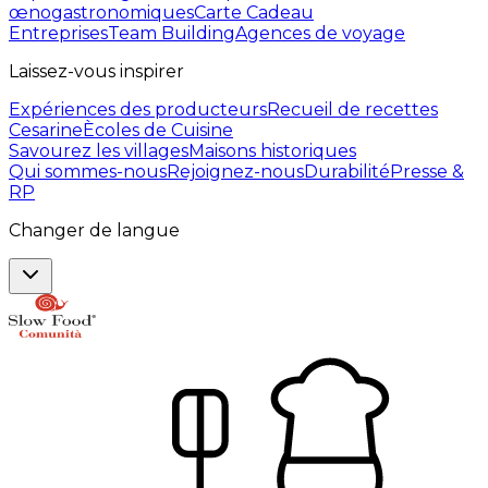
œnogastronomiques
Carte Cadeau
Entreprises
Team Building
Agences de voyage
Laissez-vous inspirer
Expériences des producteurs
Recueil de recettes
Cesarine
Ècoles de Cuisine
Savourez les villages
Maisons historiques
Qui sommes-nous
Rejoignez-nous
Durabilité
Presse &
RP
Changer de langue