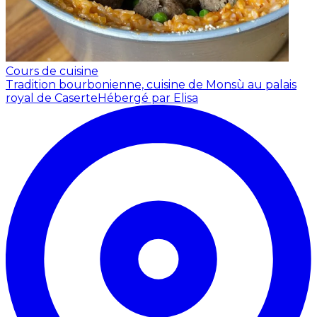
Cours de cuisine
Tradition bourbonienne, cuisine de Monsù au palais
royal de Caserte
Hébergé par Elisa