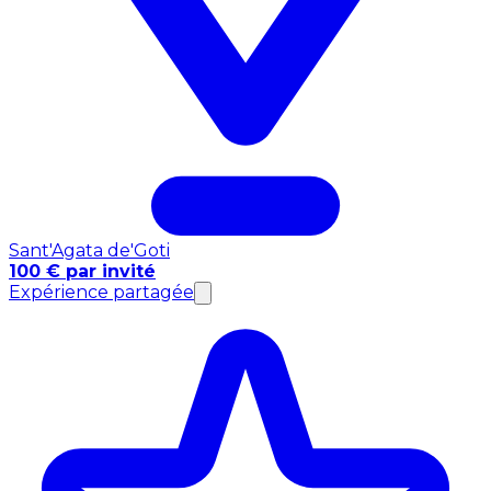
Sant'Agata de'Goti
100 € par invité
Expérience partagée