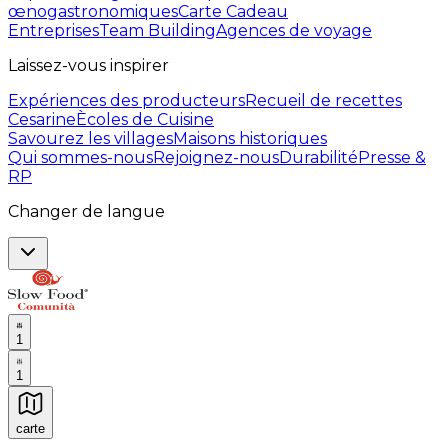
œnogastronomiques
Carte Cadeau
Entreprises
Team Building
Agences de voyage
Laissez-vous inspirer
Expériences des producteurs
Recueil de recettes
Cesarine
Ècoles de Cuisine
Savourez les villages
Maisons historiques
Qui sommes-nous
Rejoignez-nous
Durabilité
Presse &
RP
Changer de langue
1
1
carte