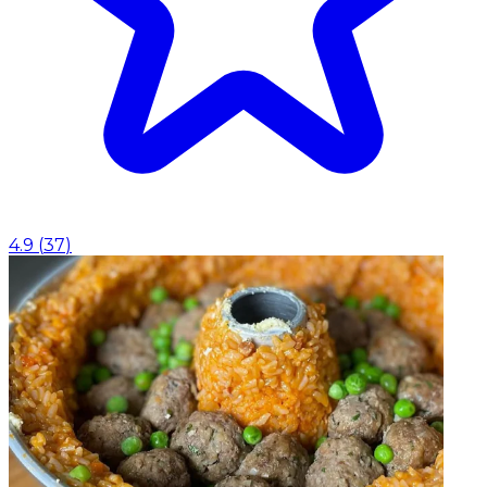
4.9
(
37
)