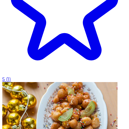
5
(
1
)