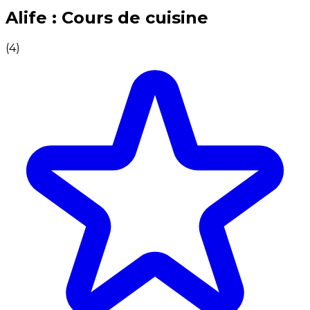
Expériences culinaires inoubliables : Expériences gas
Alife : Cours de cuisine
(
4
)