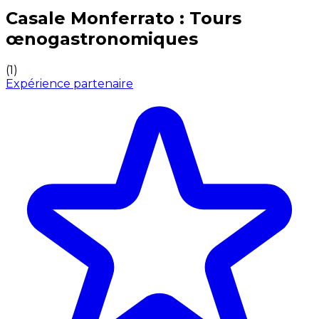
Expériences culinaires inoubliables : Expériences gas
Casale Monferrato : Tours
œnogastronomiques
(
1
)
Expérience partenaire