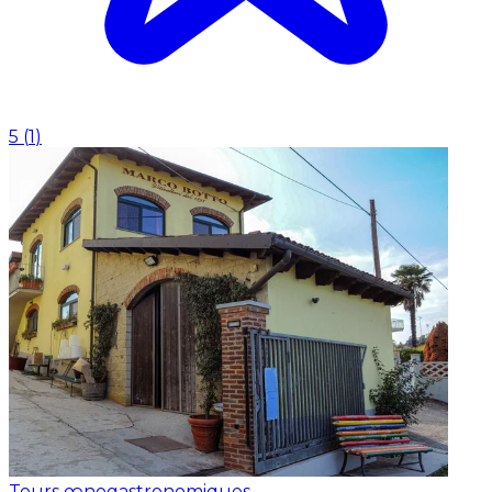
5
(
1
)
Tours œnogastronomiques