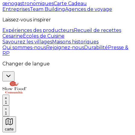
œnogastronomiques
Carte Cadeau
Entreprises
Team Building
Agences de voyage
Laissez-vous inspirer
Expériences des producteurs
Recueil de recettes
Cesarine
Ècoles de Cuisine
Savourez les villages
Maisons historiques
Qui sommes-nous
Rejoignez-nous
Durabilité
Presse &
RP
Changer de langue
1
1
carte