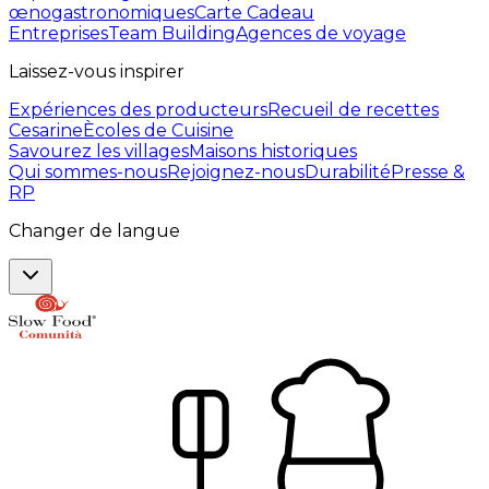
œnogastronomiques
Carte Cadeau
Entreprises
Team Building
Agences de voyage
Laissez-vous inspirer
Expériences des producteurs
Recueil de recettes
Cesarine
Ècoles de Cuisine
Savourez les villages
Maisons historiques
Qui sommes-nous
Rejoignez-nous
Durabilité
Presse &
RP
Changer de langue