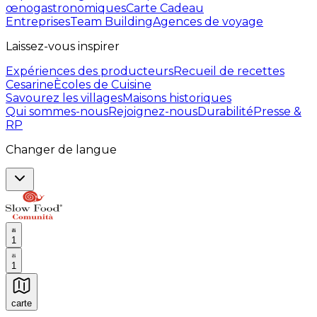
œnogastronomiques
Carte Cadeau
Entreprises
Team Building
Agences de voyage
Laissez-vous inspirer
Expériences des producteurs
Recueil de recettes
Cesarine
Ècoles de Cuisine
Savourez les villages
Maisons historiques
Qui sommes-nous
Rejoignez-nous
Durabilité
Presse &
RP
Changer de langue
1
1
carte