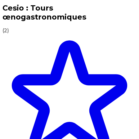
Expériences culinaires inoubliables : Expériences gas
Cesio : Tours
œnogastronomiques
(
2
)