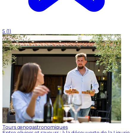
5
(
1
)
Tours œnogastronomiques
Entre oliviers et saveurs : à la découverte de la Ligurie