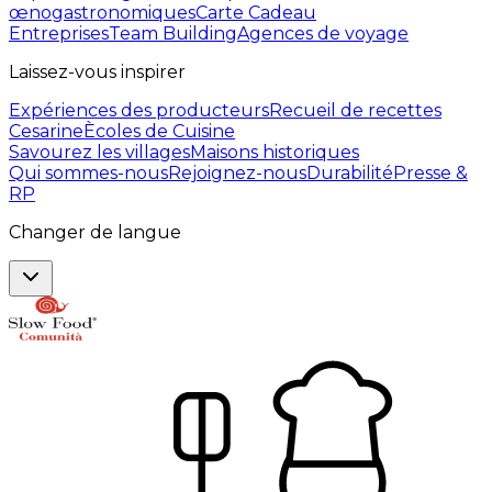
œnogastronomiques
Carte Cadeau
Entreprises
Team Building
Agences de voyage
Laissez-vous inspirer
Expériences des producteurs
Recueil de recettes
Cesarine
Ècoles de Cuisine
Savourez les villages
Maisons historiques
Qui sommes-nous
Rejoignez-nous
Durabilité
Presse &
RP
Changer de langue