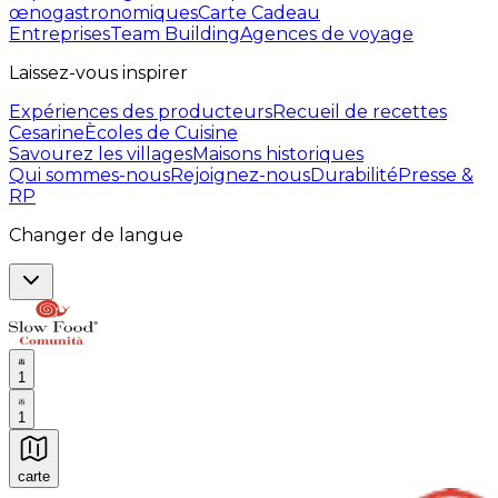
œnogastronomiques
Carte Cadeau
Entreprises
Team Building
Agences de voyage
Laissez-vous inspirer
Expériences des producteurs
Recueil de recettes
Cesarine
Ècoles de Cuisine
Savourez les villages
Maisons historiques
Qui sommes-nous
Rejoignez-nous
Durabilité
Presse &
RP
Changer de langue
1
1
carte
Expériences culinaires inoubliables : Expériences gas