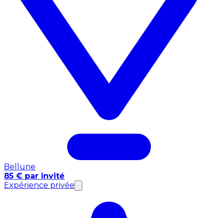
Bellune
85 € par invité
Expérience privée