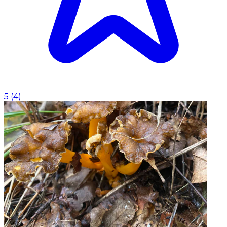
5
(
4
)