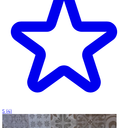
5
(
4
)