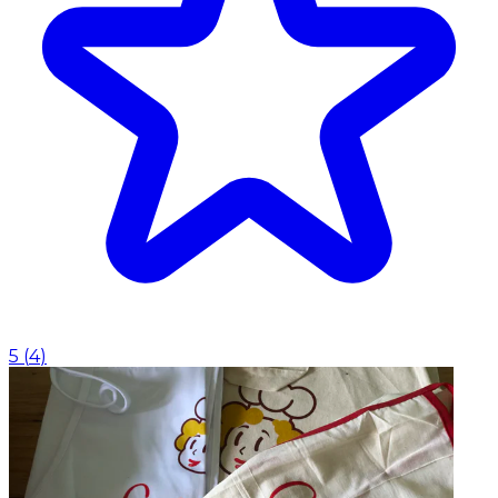
5
(
4
)