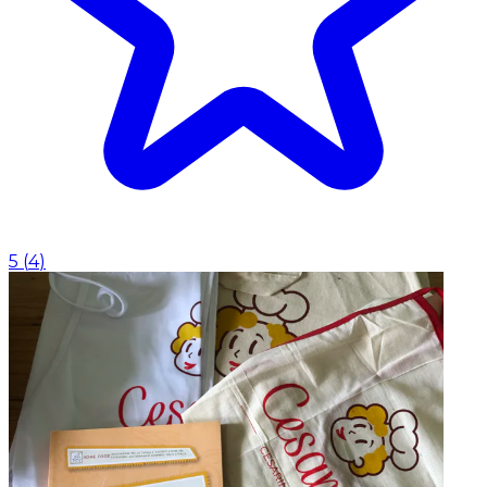
5
(
4
)