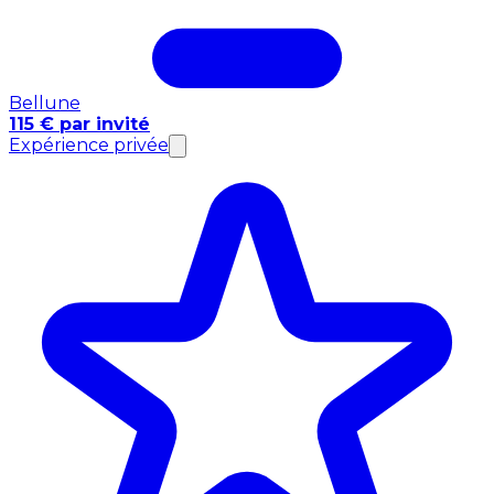
Bellune
115 € par invité
Expérience privée