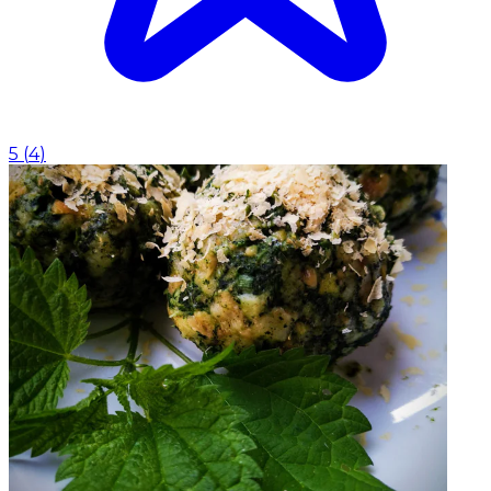
5
(
4
)