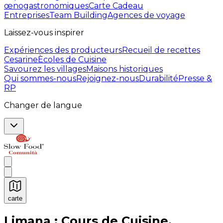
œnogastronomiques
Carte Cadeau
Entreprises
Team Building
Agences de voyage
Laissez-vous inspirer
Expériences des producteurs
Recueil de recettes
Cesarine
Ècoles de Cuisine
Savourez les villages
Maisons historiques
Qui sommes-nous
Rejoignez-nous
Durabilité
Presse &
RP
Changer de langue
carte
Expériences culinaires inoubliables : Expériences gas
Limana : Cours de Cuisine,