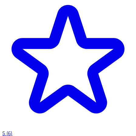
5
(
6
)