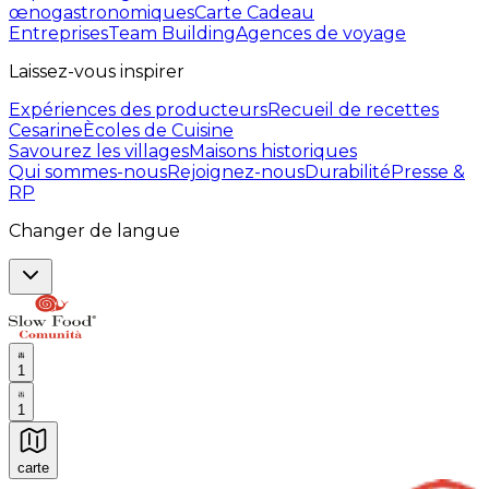
œnogastronomiques
Carte Cadeau
Entreprises
Team Building
Agences de voyage
Laissez-vous inspirer
Expériences des producteurs
Recueil de recettes
Cesarine
Ècoles de Cuisine
Savourez les villages
Maisons historiques
Qui sommes-nous
Rejoignez-nous
Durabilité
Presse &
RP
Changer de langue
1
1
carte
Expériences culinaires inoubliables : Expériences gas