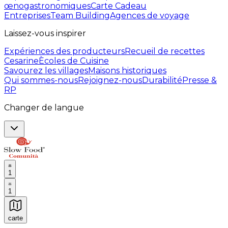
œnogastronomiques
Carte Cadeau
Entreprises
Team Building
Agences de voyage
Laissez-vous inspirer
Expériences des producteurs
Recueil de recettes
Cesarine
Ècoles de Cuisine
Savourez les villages
Maisons historiques
Qui sommes-nous
Rejoignez-nous
Durabilité
Presse &
RP
Changer de langue
1
1
carte