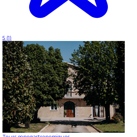
5
(
1
)
Tours œnogastronomiques