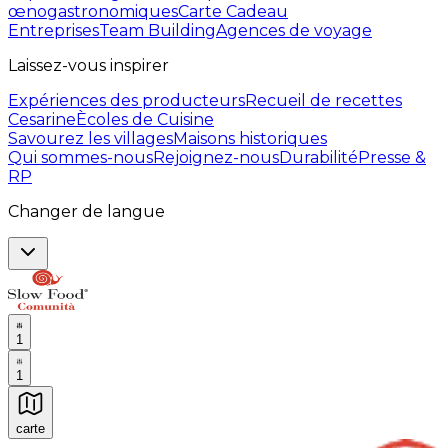
œnogastronomiques
Carte Cadeau
Entreprises
Team Building
Agences de voyage
Laissez-vous inspirer
Expériences des producteurs
Recueil de recettes
Cesarine
Ècoles de Cuisine
Savourez les villages
Maisons historiques
Qui sommes-nous
Rejoignez-nous
Durabilité
Presse &
RP
Changer de langue
1
1
carte
Expériences culinaires inoubliables : Expériences gas