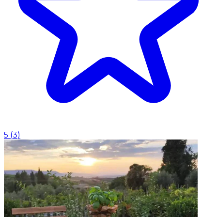
5
(
3
)