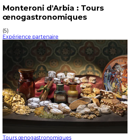
Expériences culinaires inoubliables : Expériences gas
Monteroni d'Arbia : Tours
œnogastronomiques
(
5
)
Expérience partenaire
Tours œnogastronomiques