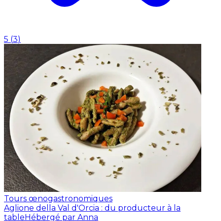
5
(
3
)
Tours œnogastronomiques
Aglione della Val d'Orcia : du producteur à la
table
Hébergé par Anna