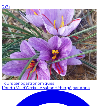
5
(
3
)
Tours œnogastronomiques
L'or du Val d'Orcia : le safran
Hébergé par Anna