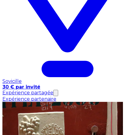
Sovicille
30 € par invité
Expérience partagée
Expérience partenaire