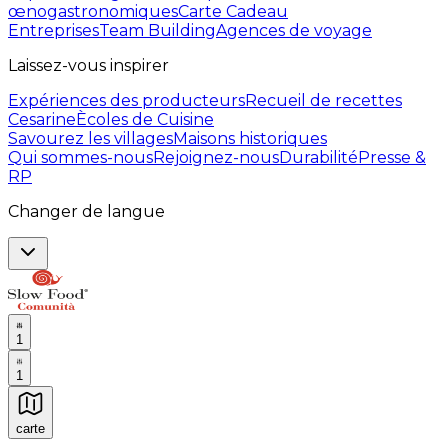
œnogastronomiques
Carte Cadeau
Entreprises
Team Building
Agences de voyage
Laissez-vous inspirer
Expériences des producteurs
Recueil de recettes
Cesarine
Ècoles de Cuisine
Savourez les villages
Maisons historiques
Qui sommes-nous
Rejoignez-nous
Durabilité
Presse &
RP
Changer de langue
1
1
carte