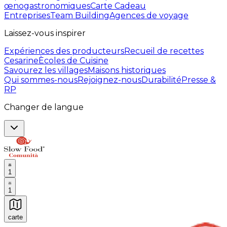
œnogastronomiques
Carte Cadeau
Entreprises
Team Building
Agences de voyage
Laissez-vous inspirer
Expériences des producteurs
Recueil de recettes
Cesarine
Ècoles de Cuisine
Savourez les villages
Maisons historiques
Qui sommes-nous
Rejoignez-nous
Durabilité
Presse &
RP
Changer de langue
1
1
carte
Expériences culinaires inoubliables : Expériences gas