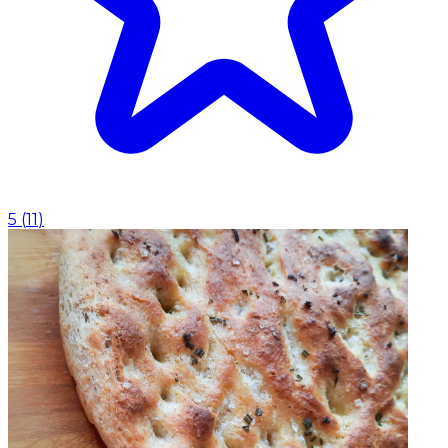
5
(
11
)