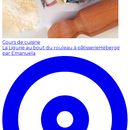
Cours de cuisine
La Ligurie au bout du rouleau à pâtisserie
Hébergé
par Emanuela