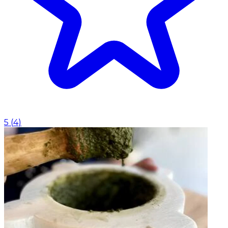
5
(
4
)