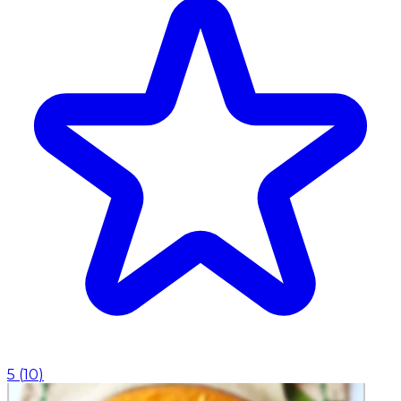
5
(
10
)