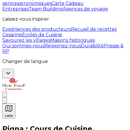
œnogastronomiques
Carte Cadeau
Entreprises
Team Building
Agences de voyage
Laissez-vous inspirer
Expériences des producteurs
Recueil de recettes
Cesarine
Ècoles de Cuisine
Savourez les villages
Maisons historiques
Qui sommes-nous
Rejoignez-nous
Durabilité
Presse &
RP
Changer de langue
carte
Expériences culinaires inoubliables : Expériences gas
Pigna : Cours de Cuisine,