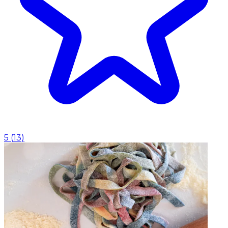
5
(
13
)