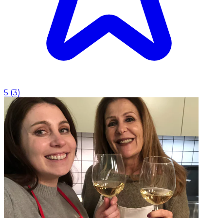
5
(
3
)