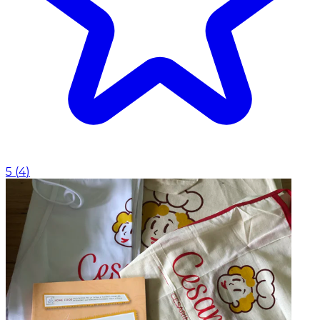
5
(
4
)