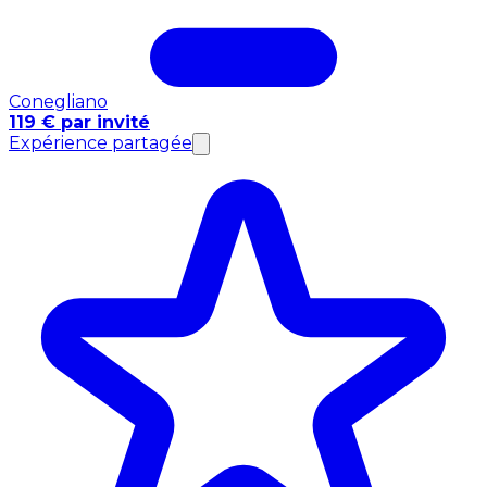
Conegliano
119 € par invité
Expérience partagée