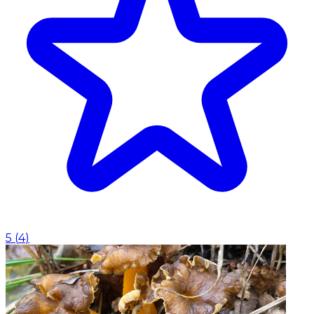
5
(
4
)