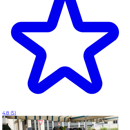
4.8
(
5
)