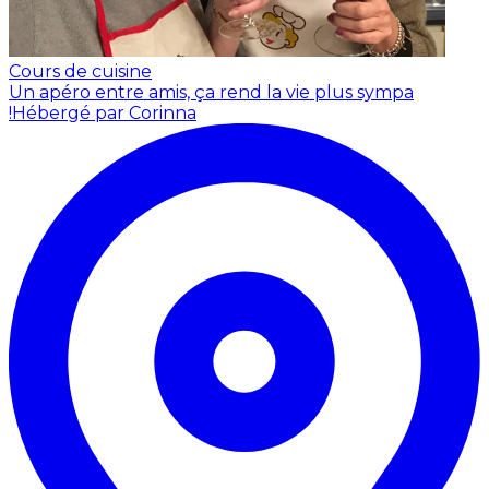
Cours de cuisine
Un apéro entre amis, ça rend la vie plus sympa
!
Hébergé par Corinna