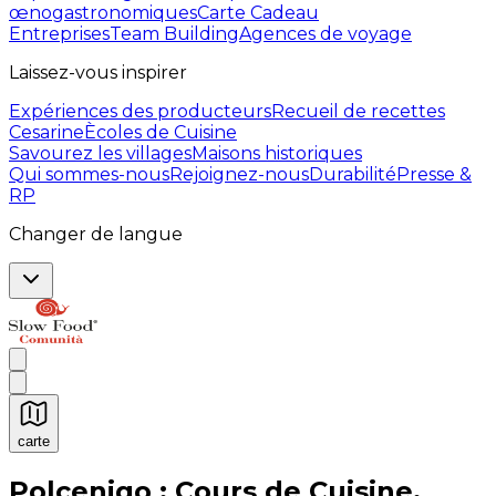
œnogastronomiques
Carte Cadeau
Entreprises
Team Building
Agences de voyage
Laissez-vous inspirer
Expériences des producteurs
Recueil de recettes
Cesarine
Ècoles de Cuisine
Savourez les villages
Maisons historiques
Qui sommes-nous
Rejoignez-nous
Durabilité
Presse &
RP
Changer de langue
carte
Expériences culinaires inoubliables : Expériences gas
Polcenigo : Cours de Cuisine,