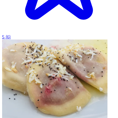
5
(
6
)