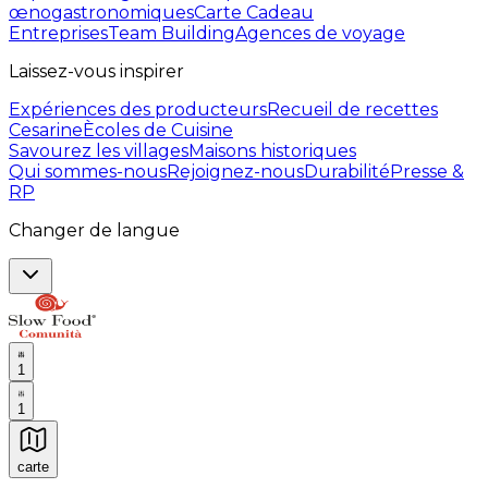
œnogastronomiques
Carte Cadeau
Entreprises
Team Building
Agences de voyage
Laissez-vous inspirer
Expériences des producteurs
Recueil de recettes
Cesarine
Ècoles de Cuisine
Savourez les villages
Maisons historiques
Qui sommes-nous
Rejoignez-nous
Durabilité
Presse &
RP
Changer de langue
1
1
carte