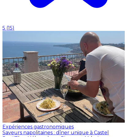
5
(
15
)
Expériences gastronomiques
Saveurs napolitaines : dîner unique à Castel