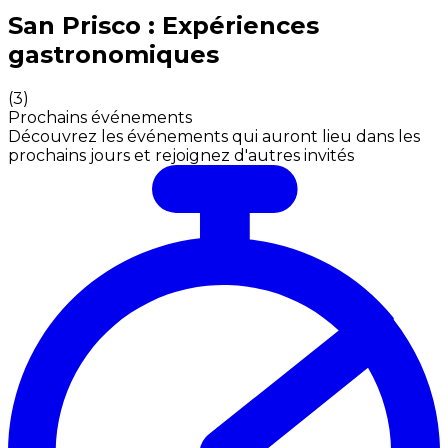
Expériences culinaires inoubliables : Expériences gas
San Prisco : Expériences
gastronomiques
(
3
)
Prochains événements
Découvrez les événements qui auront lieu dans les
prochains jours et rejoignez d'autres invités