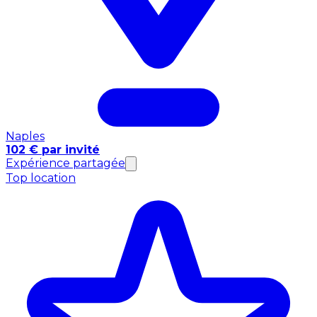
Naples
102 € par invité
Expérience partagée
Top location