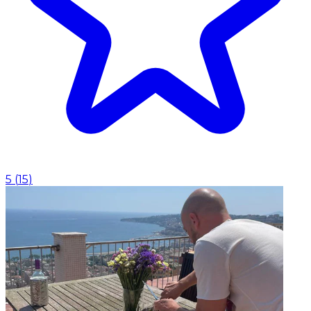
5
(
15
)