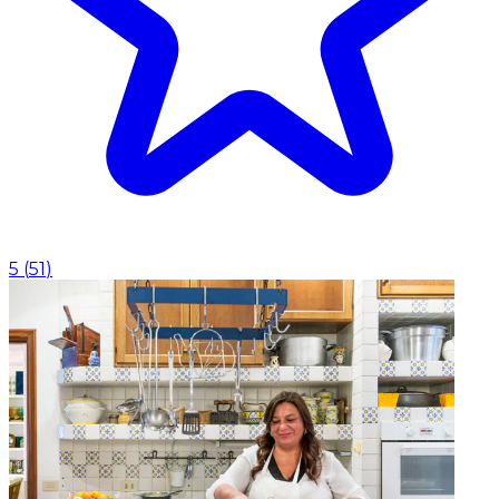
5
(
51
)