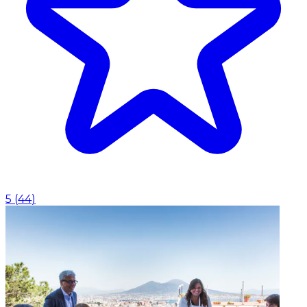
5
(
44
)