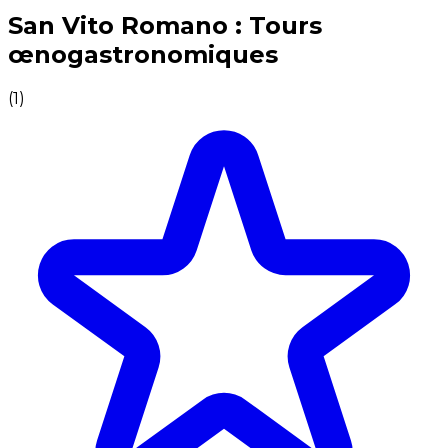
Expériences culinaires inoubliables : Expériences gas
San Vito Romano : Tours
œnogastronomiques
(
1
)