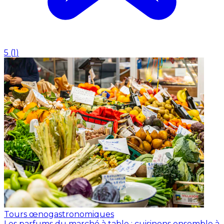
5
(
1
)
Tours œnogastronomiques
Les parfums du marché à table : cuisinons ensemble à