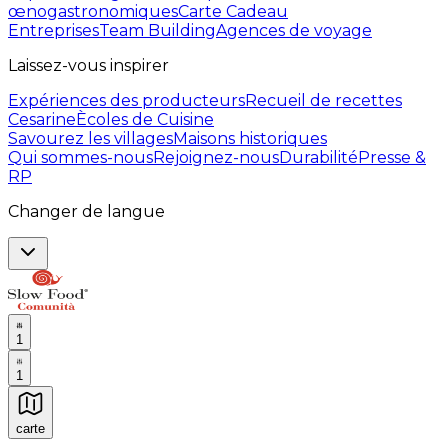
œnogastronomiques
Carte Cadeau
Entreprises
Team Building
Agences de voyage
Laissez-vous inspirer
Expériences des producteurs
Recueil de recettes
Cesarine
Ècoles de Cuisine
Savourez les villages
Maisons historiques
Qui sommes-nous
Rejoignez-nous
Durabilité
Presse &
RP
Changer de langue
1
1
carte