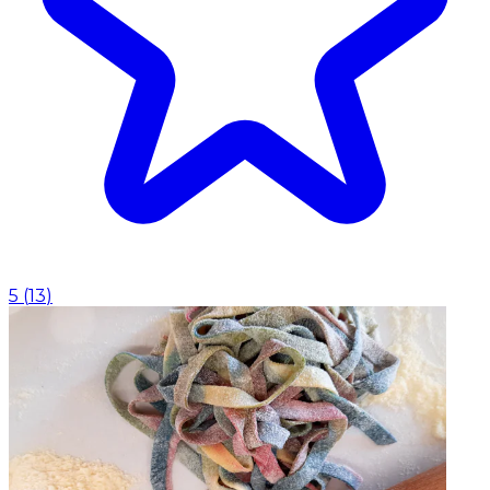
5
(
13
)