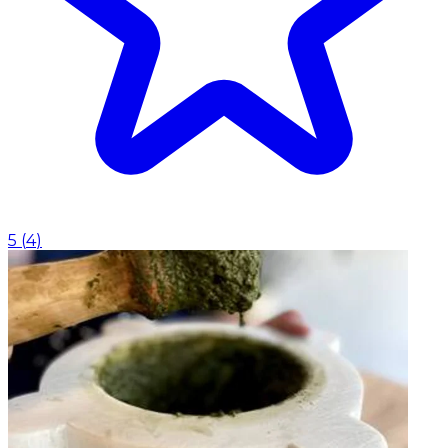
5
(
4
)