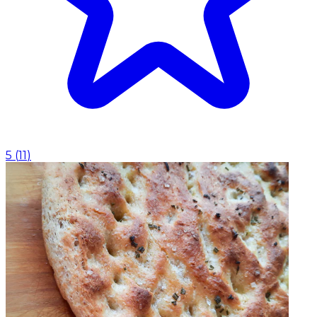
5
(
11
)