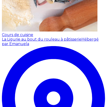
Cours de cuisine
La Ligurie au bout du rouleau à pâtisserie
Hébergé
par Emanuela