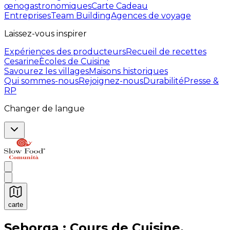
œnogastronomiques
Carte Cadeau
Entreprises
Team Building
Agences de voyage
Laissez-vous inspirer
Expériences des producteurs
Recueil de recettes
Cesarine
Ècoles de Cuisine
Savourez les villages
Maisons historiques
Qui sommes-nous
Rejoignez-nous
Durabilité
Presse &
RP
Changer de langue
carte
Expériences culinaires inoubliables : Expériences gas
Seborga : Cours de Cuisine,