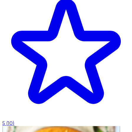
5
(
10
)