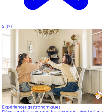
5
(
17
)
Expériences gastronomiques
Découvre les saveurs et les secrets du risotto à ma