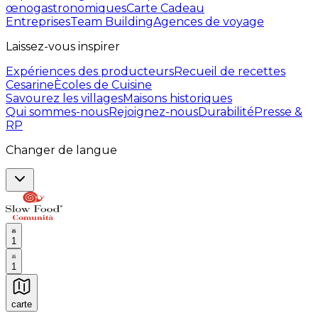
œnogastronomiques
Carte Cadeau
Entreprises
Team Building
Agences de voyage
Laissez-vous inspirer
Expériences des producteurs
Recueil de recettes
Cesarine
Ècoles de Cuisine
Savourez les villages
Maisons historiques
Qui sommes-nous
Rejoignez-nous
Durabilité
Presse &
RP
Changer de langue
1
1
carte