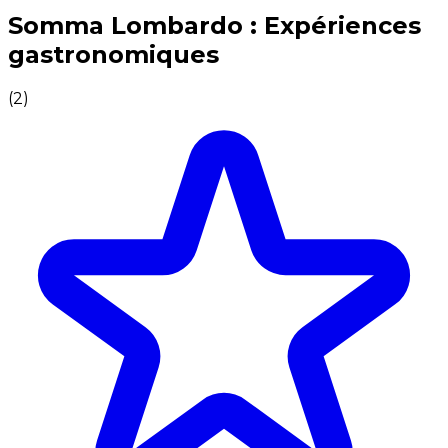
Expériences culinaires inoubliables : Expériences gas
Somma Lombardo : Expériences
gastronomiques
(
2
)