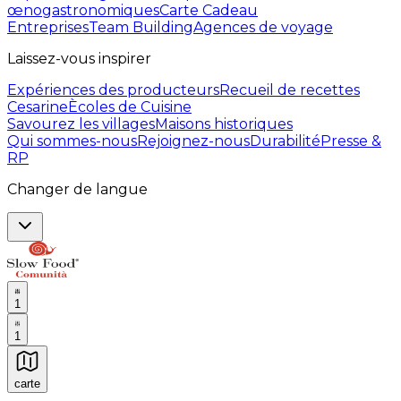
œnogastronomiques
Carte Cadeau
Entreprises
Team Building
Agences de voyage
Laissez-vous inspirer
Expériences des producteurs
Recueil de recettes
Cesarine
Ècoles de Cuisine
Savourez les villages
Maisons historiques
Qui sommes-nous
Rejoignez-nous
Durabilité
Presse &
RP
Changer de langue
1
1
carte