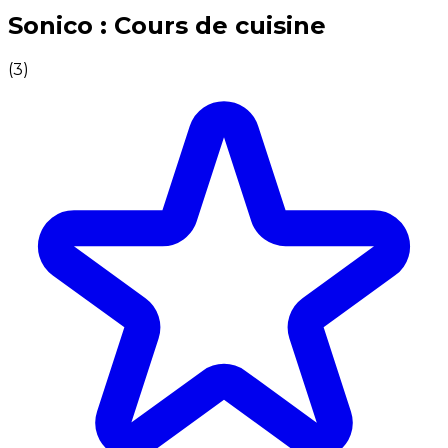
Expériences culinaires inoubliables : Expériences gas
Sonico : Cours de cuisine
(
3
)