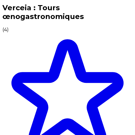
Expériences culinaires inoubliables : Expériences gas
Verceia : Tours
œnogastronomiques
(
4
)