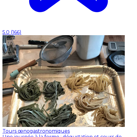
5.0
(
166
)
Tours œnogastronomiques
Une journée à la ferme : dégustation et cours de