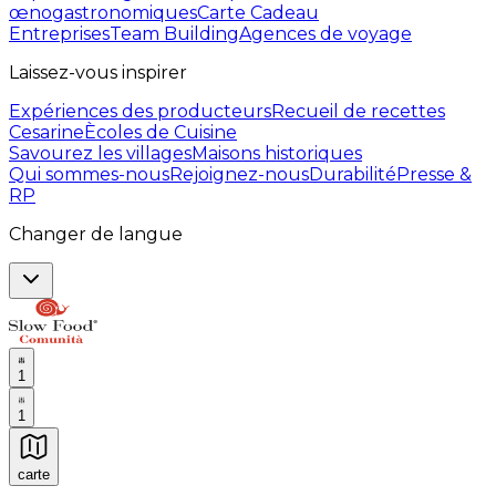
œnogastronomiques
Carte Cadeau
Entreprises
Team Building
Agences de voyage
Laissez-vous inspirer
Expériences des producteurs
Recueil de recettes
Cesarine
Ècoles de Cuisine
Savourez les villages
Maisons historiques
Qui sommes-nous
Rejoignez-nous
Durabilité
Presse &
RP
Changer de langue
1
1
carte