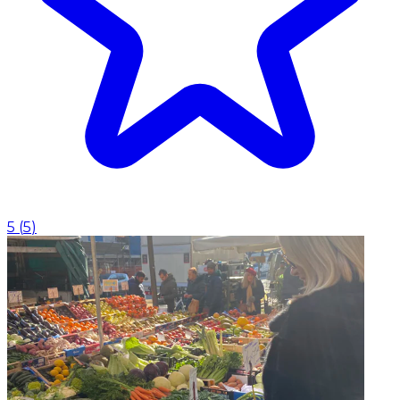
5
(
5
)