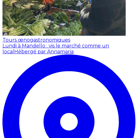
Tours œnogastronomiques
Lundi à Mandello : vis le marché comme un
local
Hébergé par Annamaria