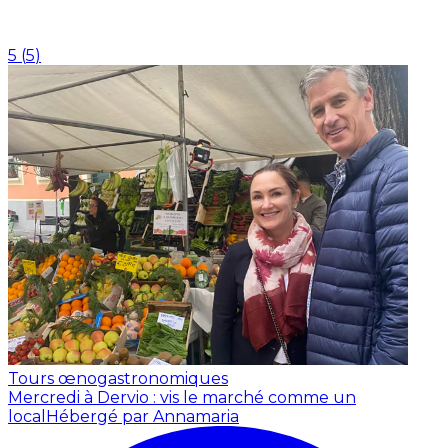
5
(
5
)
Tours œnogastronomiques
Mercredi à Dervio : vis le marché comme un
local
Hébergé par Annamaria