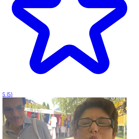
5
(
5
)