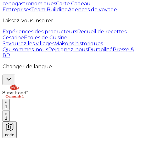
œnogastronomiques
Carte Cadeau
Entreprises
Team Building
Agences de voyage
Laissez-vous inspirer
Expériences des producteurs
Recueil de recettes
Cesarine
Ècoles de Cuisine
Savourez les villages
Maisons historiques
Qui sommes-nous
Rejoignez-nous
Durabilité
Presse &
RP
Changer de langue
1
1
carte