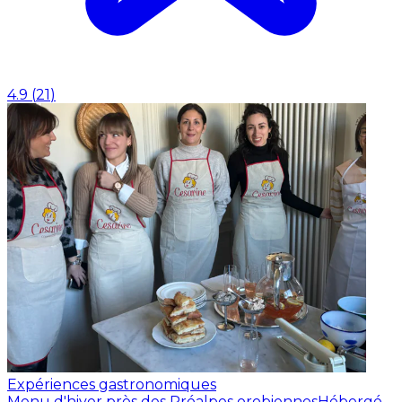
4.9
(
21
)
Expériences gastronomiques
Menu d'hiver près des Préalpes orobiennes
Hébergé