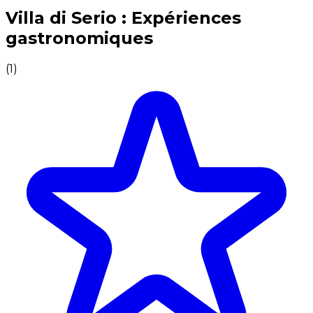
Expériences culinaires inoubliables : Expériences gas
Villa di Serio : Expériences
gastronomiques
(
1
)