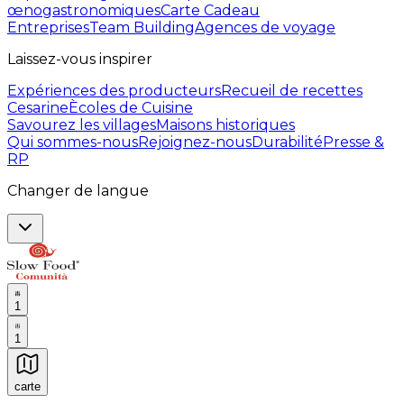
œnogastronomiques
Carte Cadeau
Entreprises
Team Building
Agences de voyage
Laissez-vous inspirer
Expériences des producteurs
Recueil de recettes
Cesarine
Ècoles de Cuisine
Savourez les villages
Maisons historiques
Qui sommes-nous
Rejoignez-nous
Durabilité
Presse &
RP
Changer de langue
1
1
carte