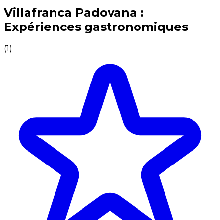
Expériences culinaires inoubliables : Expériences gas
Villafranca Padovana :
Expériences gastronomiques
(
1
)