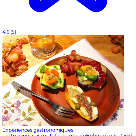
4.6
(
5
)
Expériences gastronomiques
Fettuccine aux œufs faites maison
Hébergé par David