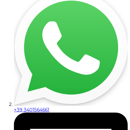
+39 3401564661